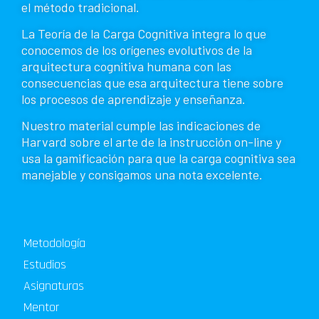
el método tradicional.
La Teoría de la Carga Cognitiva integra lo que
conocemos de los orígenes evolutivos de la
arquitectura cognitiva humana con las
consecuencias que esa arquitectura tiene sobre
los procesos de aprendizaje y enseñanza.
Nuestro material cumple las indicaciones de
Harvard sobre el arte de la instrucción on-line y
usa la gamificación para que la carga cognitiva sea
manejable y consigamos una nota excelente.
Metodología
Estudios
Asignaturas
Mentor