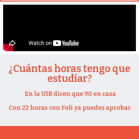
¿Cuántas horas tengo que
estudiar?
En la UIB dicen que 90 en casa
Con 22 horas con Foli ya puedes aprobar