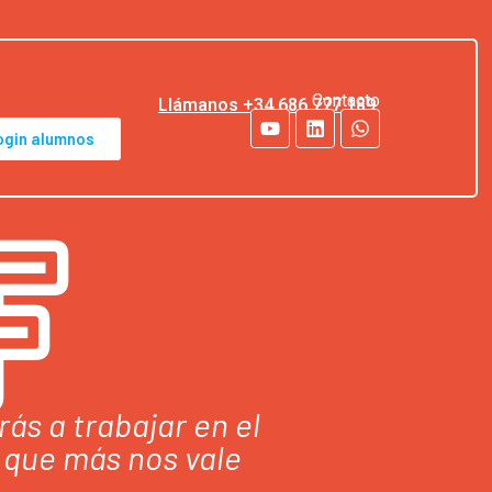
Contacto
Llámanos +34 686 777 189
ogin alumnos
F
ás a trabajar en el
í que más nos vale