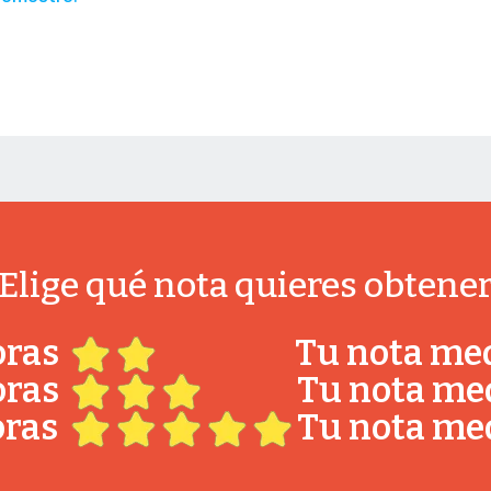
Elige qué nota quieres obtene
oras
Tu nota med
oras
Tu nota med
oras
Tu nota med