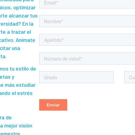
icos, optimizar
rte alcanzar tus
ersidad? En la
e a trazar el
cativo. Anímate
icitar una
ta.
mos tu estilo de
etas y
ne más estudiar
ando el estrés
ra de
a mejor visión
semestre.