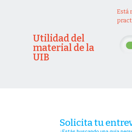
Está 
prac
Utilidad del
material de la
UIB
Solicita tu entre
¿Estás buscando una guía pers