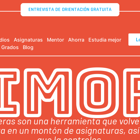
ENTREVISTA DE ORIENTACIÓN GRATUITA
dios
Asignaturas
Mentor
Ahorra
Estudia mejor
L
 Grados
Blog
IMO
ras son una herramienta que volver
ra en un montón de asignaturas, as
que la controles.