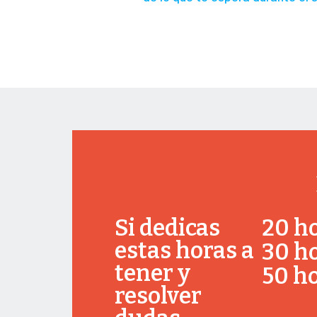
Si dedicas
20 h
estas horas a
30 h
tener y
50 h
resolver