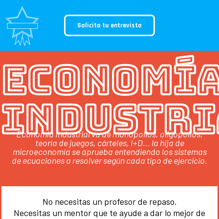
Solicita tu entrevista
Economí
Industri
Economía Industrial va de monopolios, oligopolios,
teoría de juegos, cárteles, I+D... la hija de
microeconomía se aprueba entendiendo los sistemas
de ecuaciones a resolver según cada tipo de ejercicio.
No necesitas un profesor de repaso.
Necesitas un mentor que te ayude a dar lo mejor de