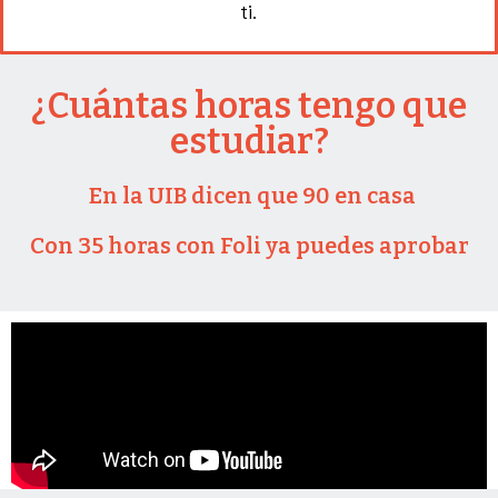
ti.
¿Cuántas horas tengo que
estudiar?
En la UIB dicen que 90 en casa
Con 35 horas con Foli ya puedes aprobar