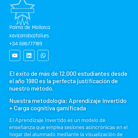
Palma de Mallorca
xavi(arroba)foli.es
+34 686777189
El éxito de más de 12.000 estudiantes desde
el año 1980 es la perfecta justificación de
nuestro método.
Nuestra metodología: Aprendizaje Invertido
+ Carga cognitiva gamificada
El Aprendizaje Invertido es un modelo de
enseñanza que emplea sesiones asincrónicas en el
hogar del alumnado mediante la visualización de