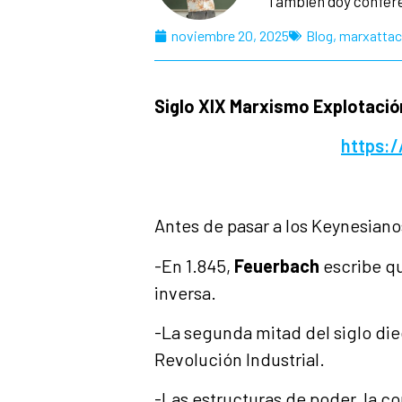
También doy confer
noviembre 20, 2025
Blog
,
marxattac 
Siglo XIX Marxismo
Explotació
https:
Antes de pasar a los Keynesiano
-En 1.845,
Feuerbach
escribe qu
inversa.
-La segunda mitad del siglo die
Revolución Industrial.
-Las estructuras de poder, la co