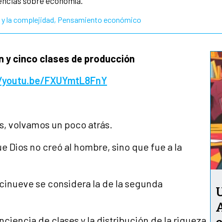
encias sobre economía.
y la complejidad
,
Pensamiento económico
n y cinco clases de producción
//youtu.be/FXUYmtL8FnY
s, volvamos un poco atrás.
e Dios no creó al hombre, sino que fue a la
cinueve se considera la de la segunda
U
nciencia de clases y la distribución de la riqueza