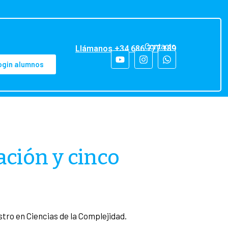
Contacto
Llámanos +34 686 777 189
ogin alumnos
ación y cinco
ro en Ciencias de la Complejidad.