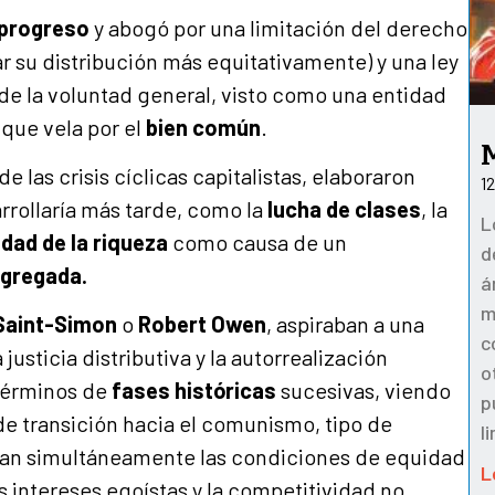
progreso
y abogó por una limitación del derecho
ar su distribución más equitativamente) y una ley
de la voluntad general, visto como una entidad
 que vela por el
bien común
.
 de las crisis cíclicas capitalistas, elaboraron
1
rrollaría más tarde, como la
lucha de clases
, la
L
dad de la riqueza
como causa de un
d
gregada.
á
m
Saint-Simon
o
Robert
Owen
, aspiraban a una
c
usticia distributiva y la autorrealización
o
 términos de
fases históricas
sucesivas, viendo
p
e transición hacia el comunismo, tipo de
l
ían simultáneamente las condiciones de equidad
L
os intereses egoístas y la competitividad no