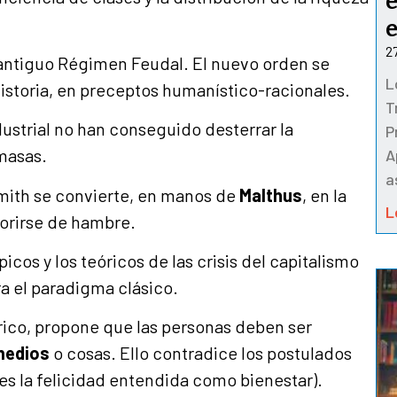
e
2
l antiguo Régimen Feudal. El nuevo orden se
L
historia, en preceptos humanístico-racionales.
T
dustrial no han conseguido desterrar la
P
 masas.
A
a
mith se convierte, en manos de
Malthus
, en la
L
morirse de hambre.
picos y los teóricos de las crisis del capitalismo
ra el paradigma clásico.
rico, propone que las personas deben ser
medios
o cosas. Ello contradice los postulados
o es la felicidad entendida como bienestar).